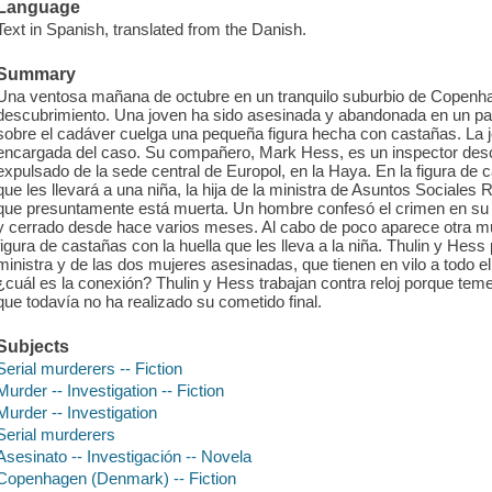
Language
Text in Spanish, translated from the Danish.
Summary
Una ventosa mañana de octubre en un tranquilo suburbio de Copenhague
descubrimiento. Una joven ha sido asesinada y abandonada en un pa
sobre el cadáver cuelga una pequeña figura hecha con castañas. La 
encargada del caso. Su compañero, Mark Hess, es un inspector des
expulsado de la sede central de Europol, en la Haya. En la figura de 
que les llevará a una niña, la hija de la ministra de Asuntos Sociale
que presuntamente está muerta. Un hombre confesó el crimen en s
y cerrado desde hace varios meses. Al cabo de poco aparece otra m
figura de castañas con la huella que les lleva a la niña. Thulin y Hess
ministra y de las dos mujeres asesinadas, que tienen en vilo a todo el p
¿cuál es la conexión? Thulin y Hess trabajan contra reloj porque te
que todavía no ha realizado su cometido final.
Subjects
Serial murderers -- Fiction
Murder -- Investigation -- Fiction
Murder -- Investigation
Serial murderers
Asesinato -- Investigación -- Novela
Copenhagen (Denmark) -- Fiction