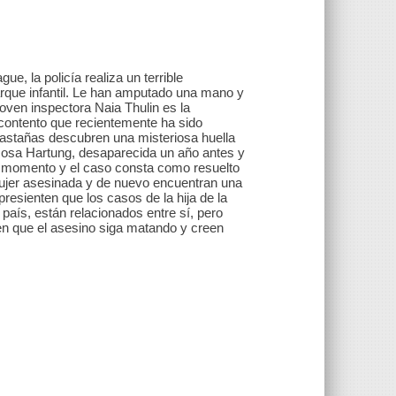
, la policía realiza un terrible
rque infantil. Le han amputado una mano y
joven inspectora Naia Thulin es la
contento que recientemente ha sido
castañas descubren una misteriosa huella
s Rosa Hartung, desaparecida un año antes y
u momento y el caso consta como resuelto
ujer asesinada y de nuevo encuentran una
 presienten que los casos de la hija de la
aís, están relacionados entre sí, pero
men que el asesino siga matando y creen