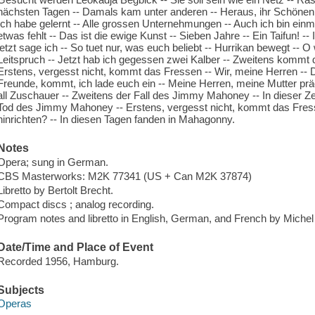
nächsten Tagen -- Damals kam unter anderen -- Heraus, ihr Schöne
Ich habe gelernt -- Alle grossen Unternehmungen -- Auch ich bin einm
etwas fehlt -- Das ist die ewige Kunst -- Sieben Jahre -- Ein Taifun! -
jetzt sage ich -- So tuet nur, was euch beliebt -- Hurrikan bewegt --
Leitspruch -- Jetzt hab ich gegessen zwei Kalber -- Zweitens kommt di
Erstens, vergesst nicht, kommt das Fressen -- Wir, meine Herren -- 
Freunde, kommt, ich lade euch ein -- Meine Herren, meine Mutter pra
all Zuschauer -- Zweitens der Fall des Jimmy Mahoney -- In dieser Z
Tod des Jimmy Mahoney -- Erstens, vergesst nicht, kommt das Fresse
hinrichten? -- In diesen Tagen fanden in Mahagonny.
Notes
Opera; sung in German.
CBS Masterworks: M2K 77341 (US + Can M2K 37874)
Libretto by Bertolt Brecht.
Compact discs ; analog recording.
Program notes and libretto in English, German, and French by Michel Per
Date/Time and Place of Event
Recorded 1956, Hamburg.
Subjects
Operas