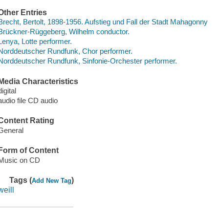
Other Entries
Brecht, Bertolt, 1898-1956. Aufstieg und Fall der Stadt Mahagonny
Brückner-Rüggeberg, Wilhelm conductor.
Lenya, Lotte performer.
Norddeutscher Rundfunk, Chor performer.
Norddeutscher Rundfunk, Sinfonie-Orchester performer.
Media Characteristics
digital
audio file CD audio
Content Rating
General
Form of Content
Music on CD
Tags (
)
Add New Tag
weill