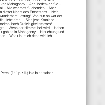
n von Mahagonny -- Ach, bedenken Sie --
al -- Alle wahrhaft Suchenden -- Aber
- In dieser Nacht des Entsetzens -- Nein,
 O wunderbare Lösung!. Von nun an war der
e Liebe dran! -- Sieh jene Kraniche --
Dreimal hoch Dreieinigkeitsmoses! --
̈gte -- Wenn der Himmel hell wird -- Haben
eit gab es in Mahagonny -- Hinrichtung und
n -- Wohlt iht mich denn wirklich
ez (144 p. : ill.) laid in container.