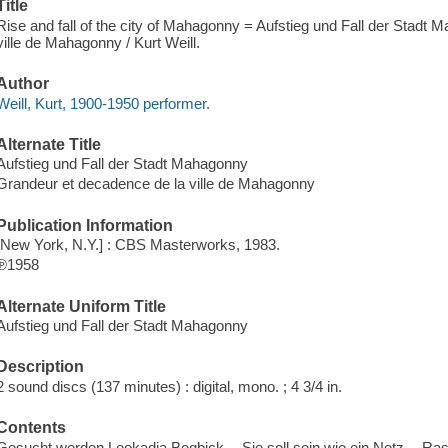
Title
Rise and fall of the city of Mahagonny = Aufstieg und Fall der Stad
ville de Mahagonny / Kurt Weill.
Author
Weill, Kurt, 1900-1950 performer.
Alternate Title
Aufstieg und Fall der Stadt Mahagonny
Grandeur et decadence de la ville de Mahagonny
Publication Information
[New York, N.Y.] : CBS Masterworks, 1983.
℗1958
Alternate Uniform Title
Aufstieg und Fall der Stadt Mahagonny
Description
2 sound discs (137 minutes) : digital, mono. ; 4 3/4 in.
Contents
Gesucht werden Leokadja Begbick -- Sie soll sein wie ein Netz -- Ras