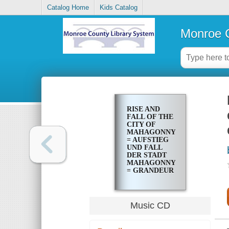
Catalog Home
Kids Catalog
Monroe C
RISE AND
FALL OF THE
CITY OF
MAHAGONNY
= AUFSTIEG
UND FALL
DER STADT
MAHAGONNY
= GRANDEUR
ET
DECADENCE
DE LA VILLE
DE
Music CD
MAHAGONNY