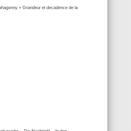
t Mahagonny = Grandeur et decadence de la
ch wuchs -- Die Nachricht -- In den