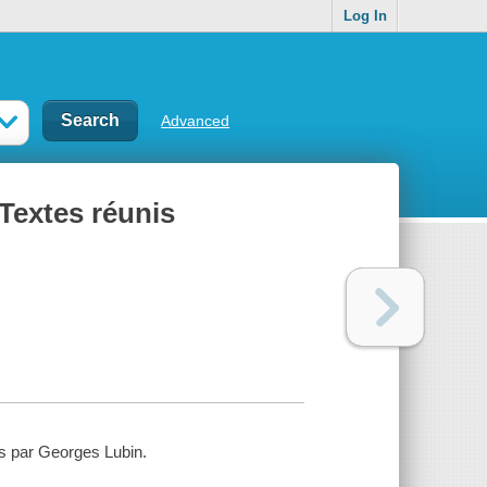
Log In
Advanced
extes réunis
́s par Georges Lubin.