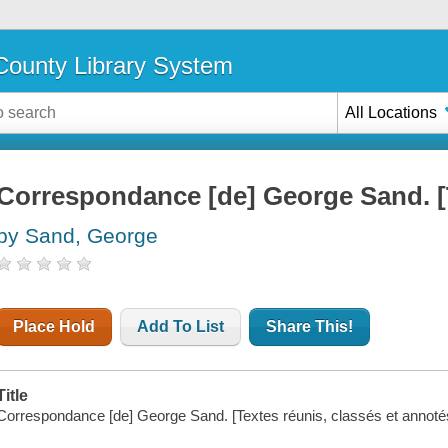
ounty Library System
All Locations
Correspondance [de] George Sand. [T
by Sand, George
Place Hold
Add To List
Share This!
Title
Correspondance [de] George Sand. [Textes réunis, classés et annote