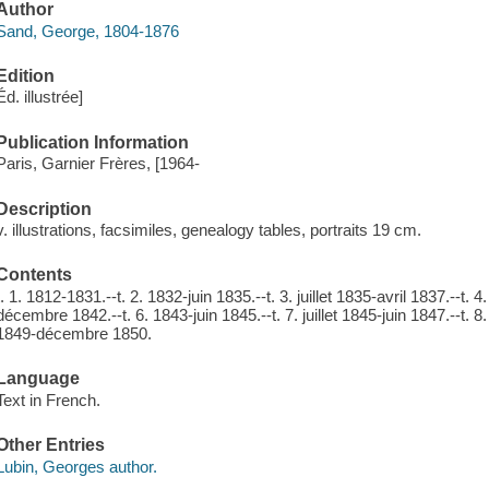
Author
Sand, George, 1804-1876
Edition
Éd. illustrée]
Publication Information
Paris, Garnier Frères, [1964-
Description
v. illustrations, facsimiles, genealogy tables, portraits 19 cm.
Contents
t. 1. 1812-1831.--t. 2. 1832-juin 1835.--t. 3. juillet 1835-avril 1837.--t.
décembre 1842.--t. 6. 1843-juin 1845.--t. 7. juillet 1845-juin 1847.--t. 8
1849-décembre 1850.
Language
Text in French.
Other Entries
Lubin, Georges author.