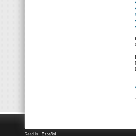
Read in
Español