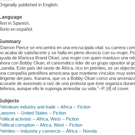
Originally published in English.
Language
Text in Spanish.
Texto en español.
Summary
"Damon Pierce se encuentra en una encrucijada vital: su carrera como
no acaba de satisfacerle y se halla en pleno divorcio con su mujer. Po
ayuda de Marissa Brand Okari, una mujer con quien mantuvo una relaci
ahora con Bobby Okari, el carismático líder de un grupo opositor al go
Luandia. Este país del oeste de África, rico en petróleo, es un obje
una compañía petrolífera americana que mantiene vínculos muy est
dirigente del país. Karama, que ve a Bobby Okari como una amenaza 
acusarle de asesinato a raíz de una protesta que éste organiza durant
defensa, aunque ello le suponga arriesdar su vida."--P. [4] of cover.
Subjects
Petroleum industry and trade -- Africa -- Fiction
Lawyers -- United States -- Fiction
Political activists -- Africa, West -- Fiction
Political corruption -- Africa, West -- Fiction
Petróleo -- Industria y comercio -- África -- Novela