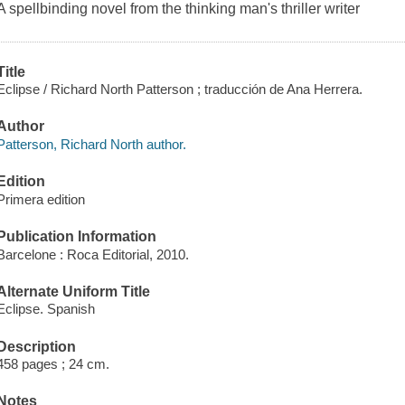
A spellbinding novel from the thinking man's thriller writer
Title
Eclipse / Richard North Patterson ; traducción de Ana Herrera.
Author
Patterson, Richard North author.
Edition
Primera edition
Publication Information
Barcelone : Roca Editorial, 2010.
Alternate Uniform Title
Eclipse. Spanish
Description
458 pages ; 24 cm.
Notes