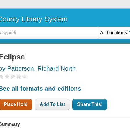
ounty Library System
All Locations
Eclipse
by Patterson, Richard North
See all formats and editions
Place Hold
Add To List
Share This!
Summary