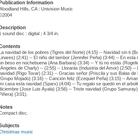
Publication Information
Woodland Hills, CA : Univision Music
©2004
Description
1 sound disc : digital ; 4 3/4 in.
Contents
La navidad de los pobres (Tigres del Norte) (4:15) -- Navidad sin ti (
Linares) (2:41) -- El niño del tambor (Jennifer Peña) (3:44) -- En est
un beso en nochebuena (Ana Barbara) (3:34) -- Y tú no estás (Rogelio
(Angeles de Charly) -- (2:55) -- Llorarás (Industria del Amor) (2:50) -- 
navidad (Rigo Tovar) (2:31) -- Gracias señor (Priscila y sus Balas de
(Grupo Mojado) (3:16) -- Canción feliz (Ezequiel Peña) (3:15) -- Ama
mi casa esta navidad (Sparx) (4:04) -- Tu regalo se quedó en el arboli
diciembre (Jose Luis Ayala) (3:56) -- Triste navidad (Grupo Samuray)
Piñera) (3:01).
Notes
Compact disc.
Subjects
Christmas music