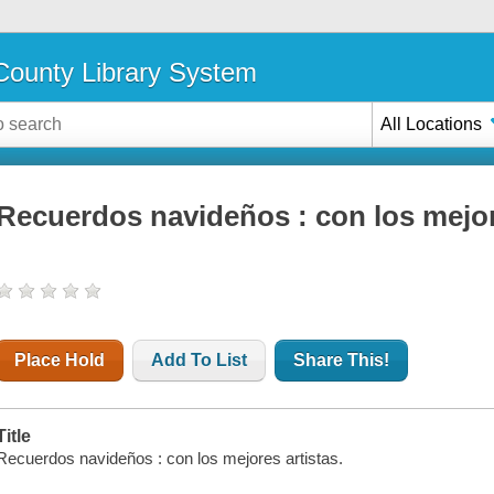
ounty Library System
All Locations
Recuerdos navideños : con los mejor
Place Hold
Add To List
Share This!
Title
Recuerdos navideños : con los mejores artistas.