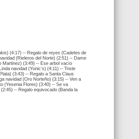
Bukis) (4:17) -- Regalo de reyes (Cadetes de
a navidad (Rieleros del Norte) (2:51) -- Dame
 Martinez) (3:49) -- Ese arbol vacío
Linda navidad (Yonic's) (4:11) -- Triste
 Plata) (3:43) -- Regalo a Santa Claus
rga navidad (Oro Norteño) (3:15) -- Ven a
to (Yesenia Flores) (3:40) -- Se va
 (2:45) -- Regalo equivocado (Banda la