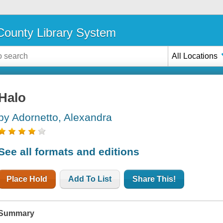
ounty Library System
All Locations
Halo
by Adornetto, Alexandra
See all formats and editions
Place Hold
Add To List
Share This!
Summary